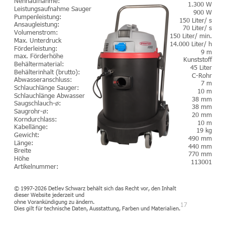
Nennaufnahme:
1.300 W
Leistungsaufnahme Sauger
900 W
Pumpenleistung:
150 Liter/ s
Ansaugleistung:
70 Liter/ s
Volumenstrom:
150 Liter/ min.
Max. Unterdruck
14.000 Liter/ h
Förderleistung:
9 m
max. Förderhöhe
Kunststoff
Behältermaterial:
45 Liter
Behälterinhalt (brutto):
C-Rohr
Abwasseranschluss:
7 m
Schlauchlänge Sauger:
10 m
Schlauchlänge Abwasser
38 mm
Saugschlauch-ø:
38 mm
Saugrohr-ø:
20 mm
Korndurchlass:
10 m
Kabellänge:
19 kg
Gewicht:
490 mm
Länge:
440 mm
Breite
770 mm
Höhe
113001
Artikelnummer: 
© 1997-2026 Detlev Schwarz behält sich das Recht vor, den Inhalt 
dieser Website jederzeit und 
ohne Vorankündigung zu ändern. 
17
Dies gilt für technische Daten, Ausstattung, Farben und Materialien.