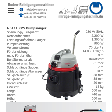
i
nfo(at)miragert.de
+49 (0) 38208 82559
+49 (0) 172 3803326
N51/1 KPS Pumpsauger
230 V/ 50Hz
Spannung// Frequenz:
2.200 W
Nennaufnahme:
1.300 W
Leistungsaufnahme Sauger
900 W
Pumpenleistung:
70 Liter/ s
Volumenstrom:
14.000 Liter/ h
Förderleistung:
9 m
max. Förderhöhe
Kunststoff
Behältermaterial:
C-Rohr
Abwasseranschluss:
7 m
Schlauchlänge Sauger:
10 m
Schlauchlänge Abwasser
38 mm
Saugschlauch-ø:
38 mm
Saugrohr-ø:
20 mm
Korndurchlass:
15 kg
Gewicht:
500 mm
Länge:
440 mm
Breite
650 mm
Höhe
110003
Artikelnummer: 